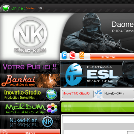
Visiteur:
10
|
Daone
PHP 4 Game
iNov@TiO-StudiO
NukeD-Kl@n
Menu