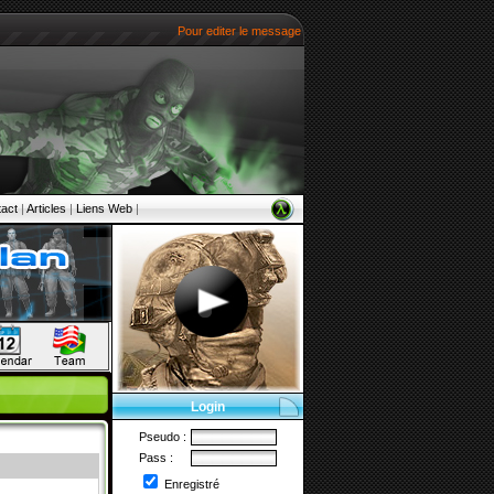
Pour editer le message ,ouvrir le fichier CONFIG.PHP qui se
act
|
Articles
|
Liens Web
|
Login
Pseudo :
Pass :
Enregistré