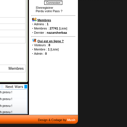
S'enregistrer
Perdu votre Pass
?
Membres
·
Admins :
1
·
Membres :
27741
[
Liste
]
·
Dernier :
nazarsherbaa
Qui est en ligne ?
·
Visiteurs :
8
·
Membre :
1
[
Liste
]
·
Admin :
0
Membres
h prevu !
h prevu !
h prevu !
h prevu !
Design & Codage by
Mush