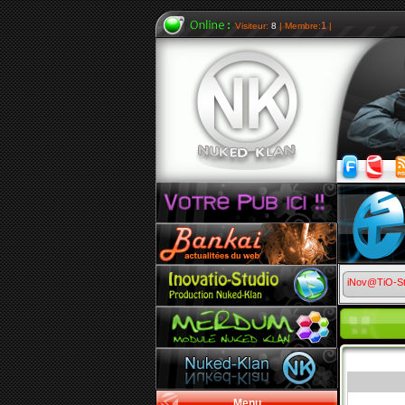
1
Visiteur:
8
| Membre:
|
iNov@TiO-S
Menu