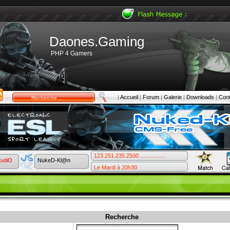
Daones.Gaming
PHP 4 Gamers
|
Accueil
|
Forum
|
Galerie
|
Downloads
|
Cont
123.251.235:2500 ................
tudiO
NukeD-Kl@n
Le Mardi à 20h30
Recherche