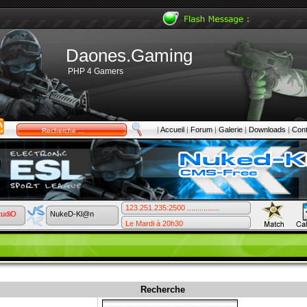
Daones.Gaming
PHP 4 Gamers
|
Accueil
|
Forum
|
Galerie
|
Downloads
|
Cont
123.251.235:2500 ................
tudiO
NukeD-Kl@n
Le Mardi à 20h30
Recherche