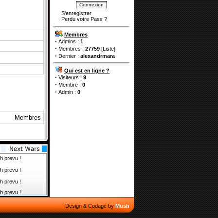
S'enregistrer
Perdu votre Pass
?
Membres
·
Admins :
1
·
Membres :
27759
[
Liste
]
·
Dernier :
alexandrmara
Qui est en ligne ?
·
Visiteurs :
9
·
Membre :
0
·
Admin :
0
Membres
h prevu !
h prevu !
h prevu !
h prevu !
Design & Codage by
Mush