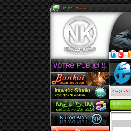
Visiteur:
9
|
iNov@TiO-S
Menu