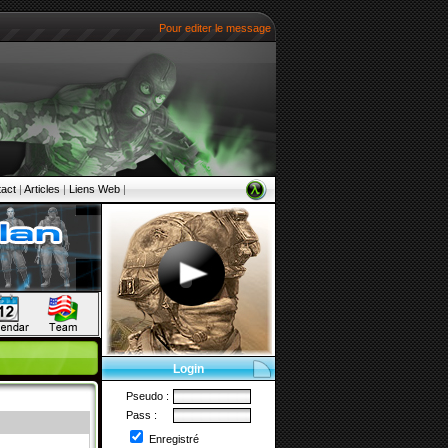
Pour editer le message ,ouvrir le fichier CONFIG.PHP qui se 
act
|
Articles
|
Liens Web
|
Login
Pseudo :
Pass :
Enregistré