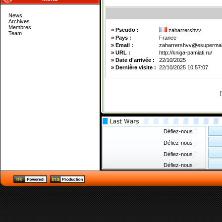
News
Archives
Membres
» Pseudo :
zaharrershvv
Team
» Pays :
France
» Email :
zaharrershvv@esupermail
» URL :
http://kniga-pamiati.ru/
» Date d'arrivée :
22/10/2025
» Dernière visite :
22/10/2025 10:57:07
Défiez-nous !
Défiez-nous !
Défiez-nous !
Défiez-nous !