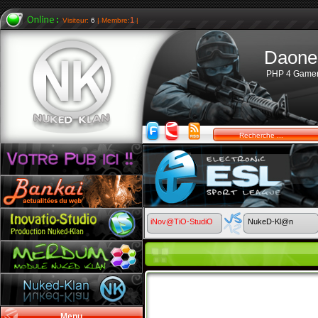
1
Visiteur:
6
| Membre:
|
Daone
PHP 4 Game
iNov@TiO-StudiO
NukeD-Kl@n
Menu