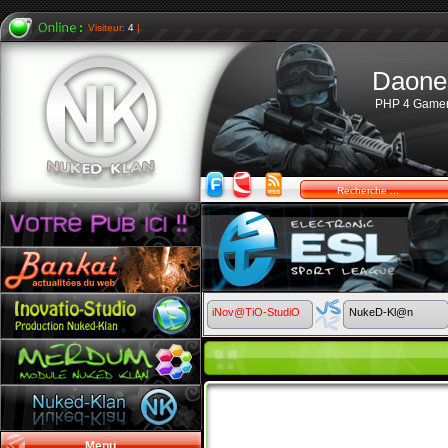
Visiteur:
4
|
Daone
PHP 4 Game
iNov@TiO-StudiO
NukeD-Kl@n
Menu