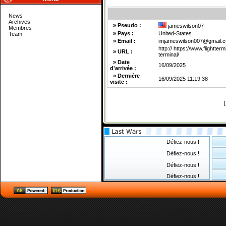
News
Archives
» Pseudo :
jameswilson07
Membres
» Pays :
United-States
Team
» Email :
imjameswilson007@gmail.
http:// https://www.flightter
» URL :
terminal/
» Date
16/09/2025
d'arrivée :
» Dernière
16/09/2025 11:19:38
visite :
Défiez-nous !
Défiez-nous !
Défiez-nous !
Défiez-nous !