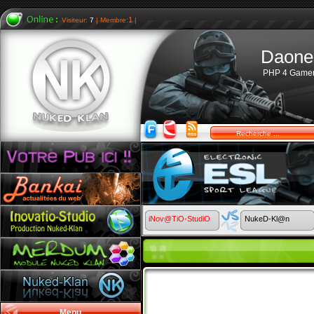
1
Visiteur:
7
| Membre:
|
Daone
PHP 4 Game
iNov@TiO-StudiO
NukeD-Kl@n
Menu