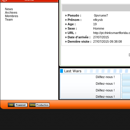
News
Archives
» Pseudo :
0pvruew7
Membres
Team
» Prénom :
nfkysb
» Age :
19
» Sexe :
Homme
» URL :
http://pt.thinksmartflorida.
» Date d'arrivée :
27/07/2015
» Dernière visite :
27/07/2015 09:38:08
Défiez-nous !
Défiez-nous !
Défiez-nous !
Défiez-nous !