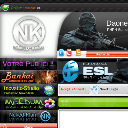
Visiteur:
10
|
Daone
PHP 4 Game
iNov@TiO-StudiO
NukeD-Kl@n
Menu