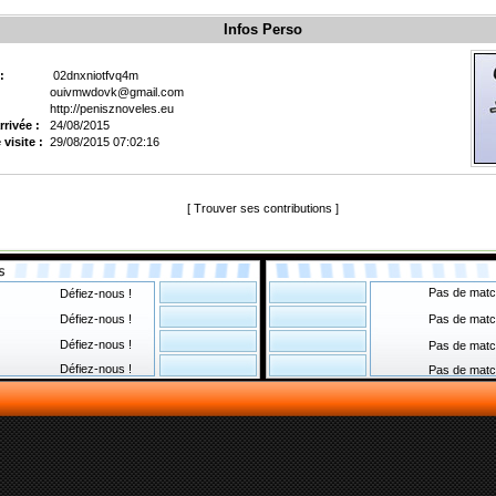
Infos Perso
 :
02dnxniotfvq4m
ouivmwdovk@gmail.com
http://penisznoveles.eu
rrivée :
24/08/2015
visite :
29/08/2015 07:02:16
[
Trouver ses contributions
]
Pas de matc
Défiez-nous !
Défiez-nous !
Pas de matc
Défiez-nous !
Pas de matc
Défiez-nous !
Pas de matc