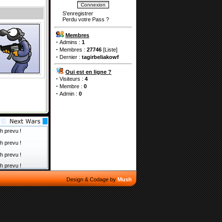
S'enregistrer
Perdu votre Pass
?
Membres
·
Admins :
1
·
Membres :
27746
[
Liste
]
·
Dernier :
tagirbeliakowf
Qui est en ligne ?
·
Visiteurs :
4
·
Membre :
0
·
Admin :
0
h prevu !
h prevu !
h prevu !
h prevu !
Design & Codage by
Mush