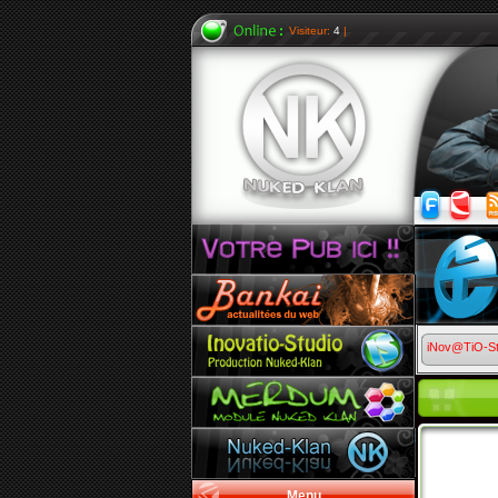
Visiteur:
4
|
iNov@TiO-S
Menu