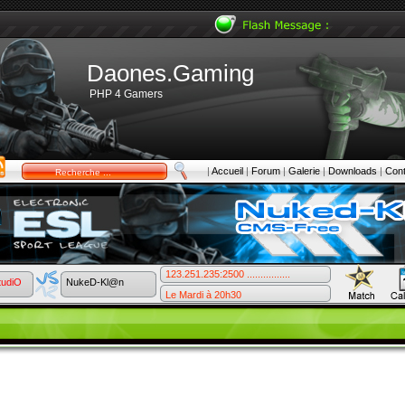
Daones.Gaming
PHP 4 Gamers
|
Accueil
|
Forum
|
Galerie
|
Downloads
|
Cont
123.251.235:2500 ................
tudiO
NukeD-Kl@n
Le Mardi à 20h30