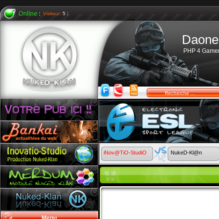
Visiteur:
5
|
Daone
PHP 4 Game
iNov@TiO-StudiO
NukeD-Kl@n
Menu