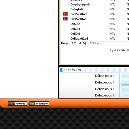
0ugdgtegw5
N/A
N
0ukqlo0
N/A
N
0ux5vs0w3
N/A
N
0ux5vs0w6
N/A
N
0v50l2
N/A
N
0v50l4
N/A
N
0v50l9
N/A
N
0v5cpx01e6
N/A
N
Page :
1
2
3
4
[5]
6
7
8
9
»
...
Il y a 27747 
Défiez-nous !
Défiez-nous !
Défiez-nous !
Défiez-nous !