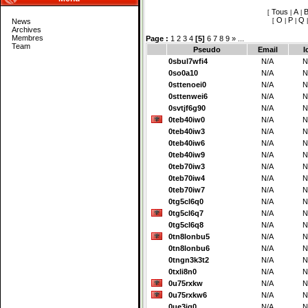
Tous
A
[
|
|
O
P
Q
News
[
|
|
Archives
Membres
Page :
1
2
3
4
[5]
6
7
8
9
»
...
Team
Pseudo
Email
I
0sbul7wfi4
N/A
N
0so0a10
N/A
N
0sttenoei0
N/A
N
0sttenwei6
N/A
N
0svtjf6g90
N/A
N
0teb40iw0
N/A
N
0teb40iw3
N/A
N
0teb40iw6
N/A
N
0teb40iw9
N/A
N
0teb70iw3
N/A
N
0teb70iw4
N/A
N
0teb70iw7
N/A
N
0tg5cl6q0
N/A
N
0tg5cl6q7
N/A
N
0tg5cl6q8
N/A
N
0tn8lonbu5
N/A
N
0tn8lonbu6
N/A
N
0tngn3k3t2
N/A
N
0txli8n0
N/A
N
0u75rxkw
N/A
N
0u75rxkw6
N/A
N
0ue3ig0
N/A
N