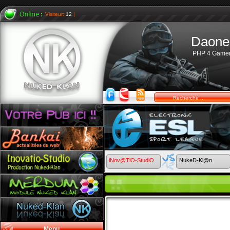
Visiteur:
12
|
Daone
PHP 4 Game
iNov@TiO-StudiO
NukeD-Kl@n
Menu